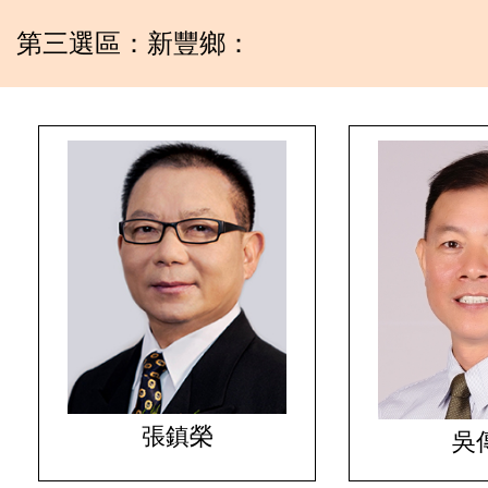
第三選區：新豐鄉：
張鎮榮
吳