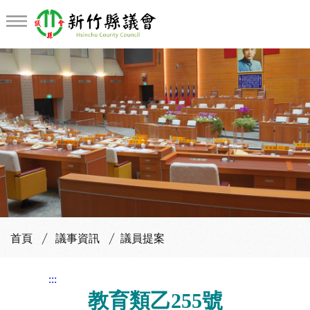
首頁
議事資訊
議員提案
:::
教育類乙255號