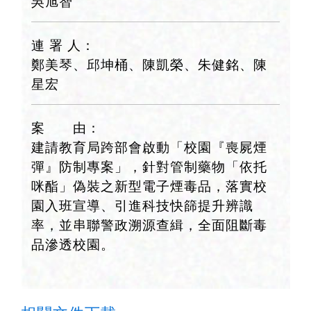
吳旭智
連 署 人：
鄭美琴、邱坤桶、陳凱榮、朱健銘、陳
星宏
案 由：
建請教育局跨部會啟動「校園『喪屍煙
彈』防制專案」，針對管制藥物「依托
咪酯」偽裝之新型電子煙毒品，落實校
園入班宣導、引進科技快篩提升辨識
率，並串聯警政溯源查緝，全面阻斷毒
品滲透校園。